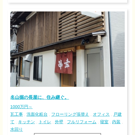
名山掘の長屋に、住み継ぐ。
1000万円～
瓦工事
,
洗面化粧台
,
フローリング張替え
,
オフィス
,
戸建
て
,
キッチン
,
トイレ
,
外壁
,
フルリフォーム
,
寝室
,
内装
,
水回り