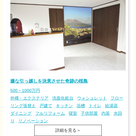
嫌な引っ越しを決意させた奇跡の桜島
500～1000万円
外構・エクステリア
,
洗面化粧台
,
ウォシュレット
,
フロー
リング張替え
,
戸建て
,
キッチン
,
浴槽
,
トイレ
,
給湯器
,
ダイニング
,
フルリフォーム
,
寝室
,
子供部屋
,
内装
,
水回
り
,
リノベーション
詳細を見る＞