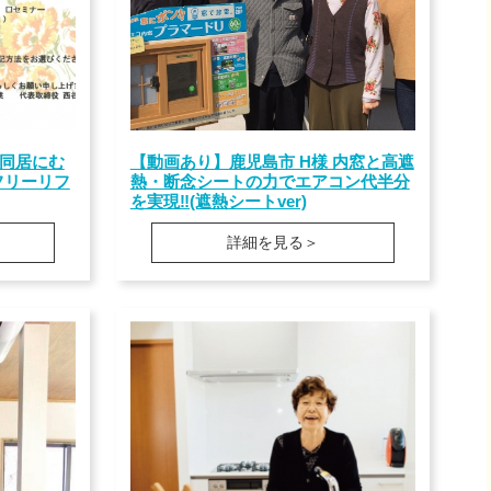
同居にむ
【動画あり】鹿児島市 H様 内窓と高遮
フリーリフ
熱・断念シートの力でエアコン代半分
を実現‼(遮熱シートver)
詳細を見る＞