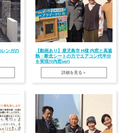
のレンガの
【動画あり】鹿児島市 H様 内窓と高遮
熱・断念シートの力でエアコン代半分
を実現‼(内窓ver)
詳細を見る＞