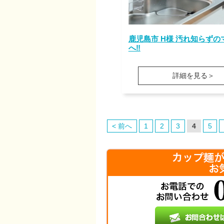
鹿児島市 H様 汚れ知らずの
へ‼
詳細を見る＞
< 前へ
1
2
3
4
5