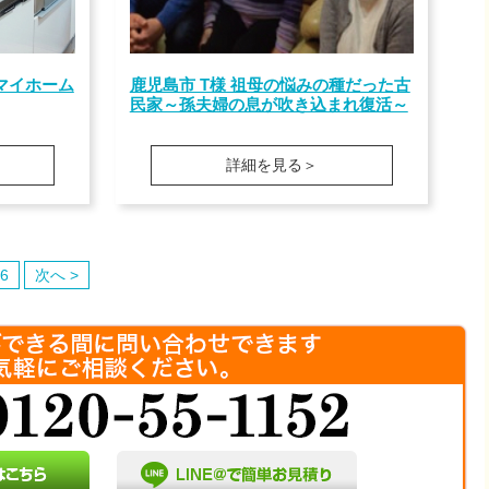
マイホーム
鹿児島市 T様 祖母の悩みの種だった古
民家～孫夫婦の息が吹き込まれ復活～
詳細を見る＞
6
次へ >