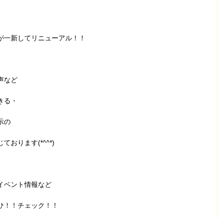
が一新してリニューアル！！
声など
きる・
示の
おります(*^^*)
イベント情報など
ひ！！チェック！！