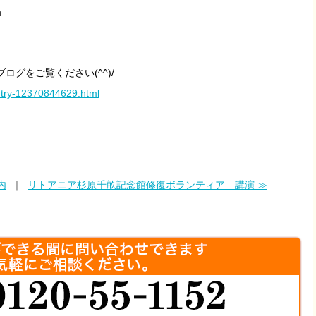
m
グをご覧ください(^^)/
/entry-12370844629.html
内
｜
リトアニア杉原千畝記念館修復ボランティア 講演 ≫