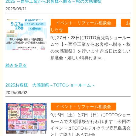
2025 ～西谷工業からお客様へ贈る～秋の大感謝祭
2025/09/11
イベント・リフォーム相談会
,
お
しらせ
9月27日・28日にTOTO鹿児島ショールー
ムで【～西谷工業からお客様へ贈る～秋
の大感謝祭】を行います🎉当日は楽しい
抽選会・嬉しい特典付き☺...
続きを見る
2025お客様 大感謝祭～TOTOショールーム～
2025/09/02
イベント・リフォーム相談会
9月6日（土）と7日（日）にTOTOショー
ルームで大感謝祭が行われます！今回の
イベントはTOTOモデルクラブ鹿児島店会
として協力しあう7社合...