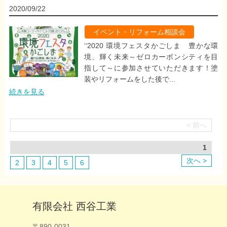
2020/09/22
イベント・リフォーム相談会
‘‘2020 環境フェスタかごしま 豊かな環
境、輝く未来～ゼロカーボンシティを目
指して～に参加させていただきます！塗
装やリフォームをした後で...
続きを見る
< 前へ
1
次へ >
2
3
4
5
6
有限会社 西谷工業
〒890-0031