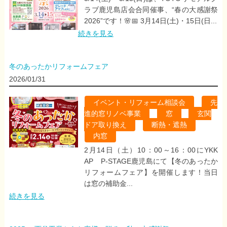
ラブ鹿児島店会合同催事、“春の大感謝祭
2026”です！🌸📅 3月14日(土)・15日(日...
続きを見る
冬のあったかリフォームフェア
2026/01/31
イベント・リフォーム相談会
,
先
進的窓リノベ事業
,
窓
,
玄関
ドア取り換え
,
断熱・遮熱
,
内窓
2月14日（土）10：00～16：00にYKK
AP P-STAGE鹿児島にて【冬のあったか
リフォームフェア】を開催します！当日
は窓の補助金...
続きを見る