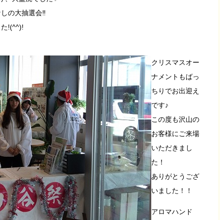
しの大抽選会‼
(^^)!
クリスマスオー
ナメントもばっ
ちりでお出迎え
です♪
この度も沢山の
お客様にご来場
いただきまし
た！
ありがとうござ
いました！！
アロマハンド