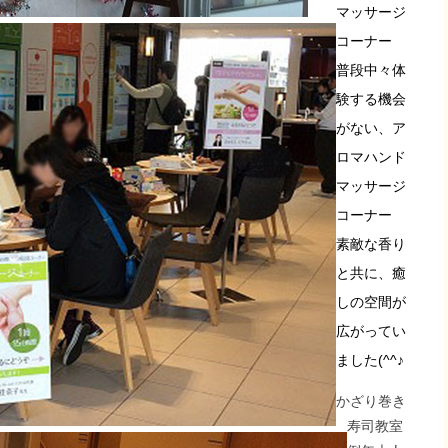
マッサージ
コーナー
普段中々体
験する機会
がない、ア
ロマハンド
マッサージ
コーナー
素敵な香り
と共に、癒
しの空間が
広がってい
ました(^^♪
かざり巻き
寿司教室