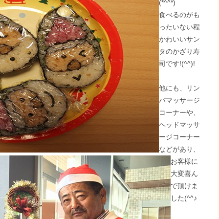
(*^^*)
食べるのがも
ったいない程
かわいいサン
タのかざり寿
司です!(^^)!
他にも、リン
パマッサージ
コーナーや、
ヘッドマッサ
ージコーナー
などがあり、
お客様に
大変喜ん
で頂けま
した(^^♪