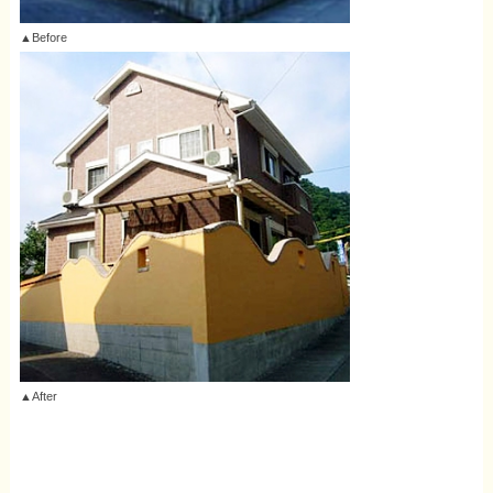
▲Before
▲After