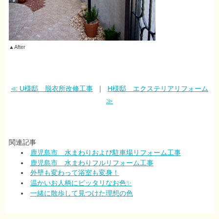
▲After
≪ U様邸 脱衣所改修工事
｜
H様邸 エクステリアリフォーム
≫
関連記事
鹿児島市 水まわりおよび駐車場リフォーム工事
鹿児島市 水まわりフルリフォーム工事
外壁も変わって浴室も変身！
温かいお人柄にピッタリなお色✨
一緒に散歩して見つけた理想の色